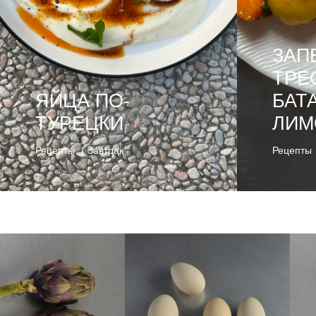
ЗАП
ТРЕ
ЯЙЦА ПО-
БАТ
ТУРЕЦКИ
ЛИМ
Рецепты
Завтрак
Рецепты