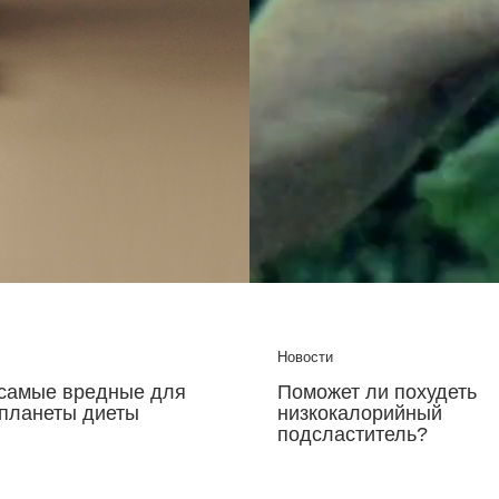
у
Матвеевым.
Новости
ли похудеть
Диета, которая может о
орийный
возраст вспять, сущест
итель?