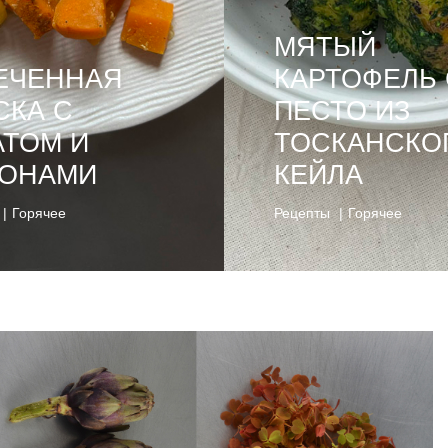
МЯТЫЙ
ЕЧЕННАЯ
КАРТОФЕЛЬ 
СКА С
ПЕСТО ИЗ
АТОМ И
ТОСКАНСКО
ОНАМИ
КЕЙЛА
Горячее
Рецепты
Горячее