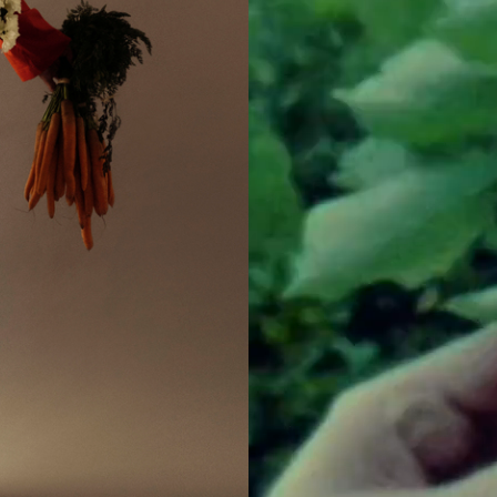
10
📍 Фестиваль «Новый сезон» | «Роза Хутор», Со
е
На курорте «Роза Хутор» пройдет
аются
онлайн-кинотеатров «Новый сезон
ими
программе — шесть фильмов и 16 
скоро выйдут на разных платформ
вать в
потенциальных хитов — «Черное 
о
Янковским, «Бар “Один звонок”» с
мках
Акиньшиной и фильм «Триггер» с