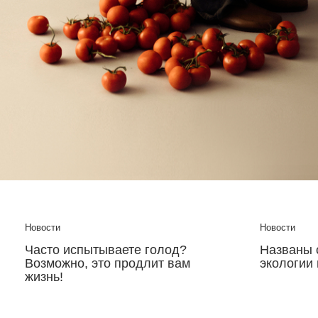
фестиваля можно попробовать традиционную ед
региона: салями, поленту, запеченную свинину и
буррату с горгонзолой.
Новости
Новости
Названы самые вредные для
Поможет 
экологии планеты диеты
низкокал
подсласт