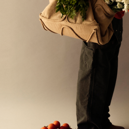
📍 Международная ярмарка белых трюфелей | Альба, Италия | 07.
7 октября — 3 декабря. В столице Пьемонта Альб
ежегодно проходит ярмарка трюфелей, куда стек
повара со всего мира, которые охотятся за лучш
экземплярами. Стоимость ценного гриба порой
доходит до $ 2000-3000 за килограмм. Поучаство
сборе трюфелей может каждый желающий — в эт
время здесь устраивают специальные туры. В ра