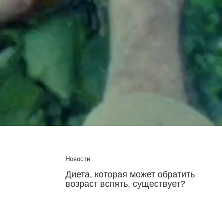
Новости
братить
Употребление шоколада связали
вует?
с более низким риском смерти